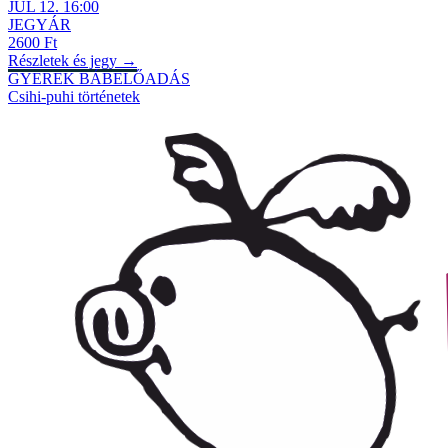
JÚL
12
.
16:00
JEGYÁR
2600 Ft
Részletek és jegy →
GYEREK BÁBELŐADÁS
Csihi-puhi történetek