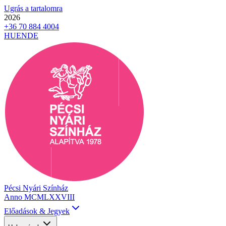
Ugrás a tartalomra
2026
+36 70 884 4004
HU
EN
DE
Pécsi Nyári Színház
Anno MCMLXXVIII
Előadások & Jegyek