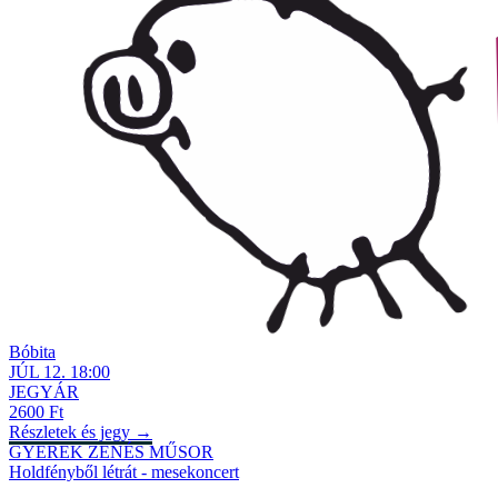
Bóbita
JÚL
12
.
18:00
JEGYÁR
2600 Ft
Részletek és jegy →
GYEREK ZENÉS MŰSOR
Holdfényből létrát - mesekoncert