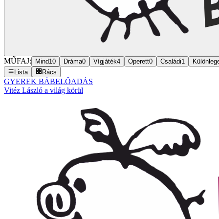
MŰFAJ:
Mind
10
Dráma
0
Vígjáték
4
Operett
0
Családi
1
Különleg
Lista
Rács
GYEREK BÁBELŐADÁS
Vitéz László a világ körül