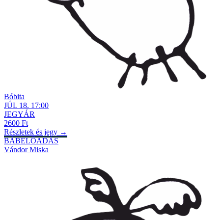
Bóbita
JÚL
18
.
17:00
JEGYÁR
2600 Ft
Részletek és jegy →
BÁBELŐADÁS
Vándor Miska