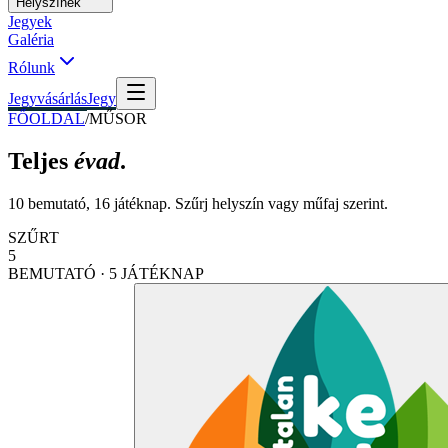
Helyszínek
Jegyek
Galéria
Rólunk
Jegyvásárlás
Jegy
FŐOLDAL
/
MŰSOR
Teljes
évad
.
10 bemutató, 16 játéknap. Szűrj helyszín vagy műfaj szerint.
SZŰRT
5
BEMUTATÓ · 5 JÁTÉKNAP