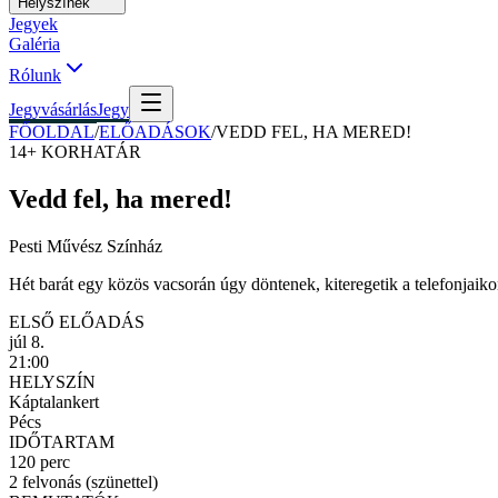
Helyszínek
Jegyek
Galéria
Rólunk
Jegyvásárlás
Jegy
FŐOLDAL
/
ELŐADÁSOK
/
VEDD FEL, HA MERED!
14+
KORHATÁR
Vedd fel, ha mered!
Pesti Művész Színház
Hét barát egy közös vacsorán úgy döntenek, kiteregetik a telefonjaikon 
ELSŐ ELŐADÁS
júl 8.
21:00
HELYSZÍN
Káptalankert
Pécs
IDŐTARTAM
120 perc
2 felvonás (szünettel)