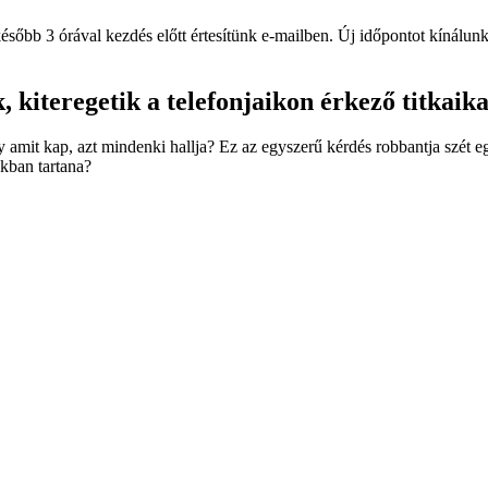
később 3 órával kezdés előtt értesítünk e-mailben. Új időpontot kínálunk,
kiteregetik a telefonjaikon érkező titkaikat
ogy amit kap, azt mindenki hallja? Ez az egyszerű kérdés robbantja szét
okban tartana?