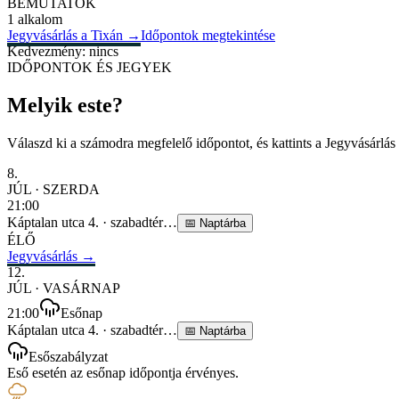
BEMUTATÓK
1 alkalom
Jegyvásárlás a Tixán
→
Időpontok megtekintése
Kedvezmény: nincs
IDŐPONTOK ÉS JEGYEK
Melyik este?
Válaszd ki a számodra megfelelő időpontot, és kattints a Jegyvásárlás
8
.
JÚL
·
SZERDA
21:00
Káptalan utca 4.
·
szabadtér
…
📅
Naptárba
ÉLŐ
Jegyvásárlás →
12
.
JÚL
·
VASÁRNAP
21:00
Esőnap
Káptalan utca 4.
·
szabadtér
…
📅
Naptárba
Esőszabályzat
Eső esetén az esőnap időpontja érvényes.