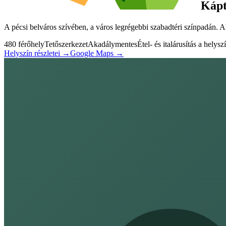
Kápt
A pécsi belváros szívében, a város legrégebbi szabadtéri színpadán. 
480 férőhely
Tetőszerkezet
Akadálymentes
Étel- és italárusítás a helysz
Helyszín részletei →
Google Maps →