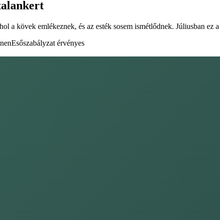
alankert
Ahol a kövek emlékeznek, és az esték sosem ismétlődnek. Júliusban ez a
ínen
Esőszabályzat érvényes