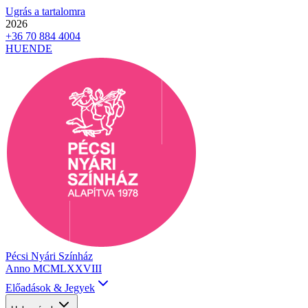
Ugrás a tartalomra
2026
+36 70 884 4004
HU
EN
DE
Pécsi Nyári Színház
Anno MCMLXXVIII
Előadások & Jegyek