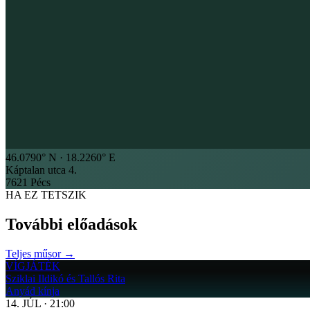
46.0790
° N ·
18.2260
° E
Káptalan utca 4.
7621 Pécs
HA EZ TETSZIK
További előadások
Teljes műsor →
VÍGJÁTÉK
Sziklai Ildikó és Tallós Rita
Anyád kínja
14
.
JÚL
·
21:00