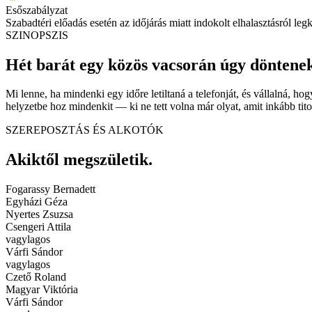
Esőszabályzat
Szabadtéri előadás esetén az időjárás miatt indokolt elhalasztásról leg
SZINOPSZIS
Hét barát egy közös vacsorán úgy döntenek, 
Mi lenne, ha mindenki egy időre letiltaná a telefonját, és vállalná, h
helyzetbe hoz mindenkit — ki ne tett volna már olyat, amit inkább tit
SZEREPOSZTÁS ÉS ALKOTÓK
Akiktől megszületik.
Fogarassy Bernadett
Egyházi Géza
Nyertes Zsuzsa
Csengeri Attila
vagylagos
Várfi Sándor
vagylagos
Czető Roland
Magyar Viktória
Várfi Sándor