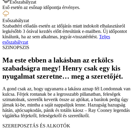
Esőszabályzat
Eső esetén az esőnap időpontja érvényes.
Esőszabályzat
Szabadtéri előadás esetén az időjárás miatt indokolt elhalasztásról
legkésőbb 3 órával kezdés előtt értesítünk e-mailben. Új időpontot
kínálunk, ha az sem alkalmas, jegyár-visszatérítést.
Teljes
esőszabályzat
SZINOPSZIS
Ma este ebben a lakásban az erkölcs
szabadságra megy! Henry csak egy kis
nyugalmat szeretne… meg a szeretőjét
.
A gond csak az, hogy ugyanarra a lakásra aznap fél Londonnak van
kulcsa. Férjek rontanak be a legrosszabb pillanatban, feleségek
szimatolnak, szeretők keverik össze az ajtókat, a barátok pedig úgy
járnak ki-be, mintha a saját nappalijuk lenne. Hazugság hazugság
hátán, ajtócsapkodás, pánik és totális káosz – Ray Cooney legendás
vígjátéka férjekről, feleségekről és szeretőkről.
SZEREPOSZTÁS ÉS ALKOTÓK