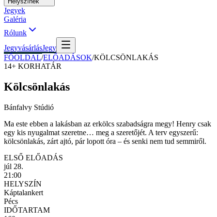
Helyszínek
Jegyek
Galéria
Rólunk
Jegyvásárlás
Jegy
FŐOLDAL
/
ELŐADÁSOK
/
KÖLCSÖNLAKÁS
14+
KORHATÁR
Kölcsönlakás
Bánfalvy Stúdió
Ma este ebben a lakásban az erkölcs szabadságra megy! Henry csak
egy kis nyugalmat szeretne… meg a szeretőjét. A terv egyszerű:
kölcsönlakás, zárt ajtó, pár lopott óra – és senki nem tud semmiről.
ELSŐ ELŐADÁS
júl 28.
21:00
HELYSZÍN
Káptalankert
Pécs
IDŐTARTAM