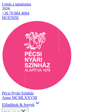
Ugrás a tartalomra
2026
+36 70 884 4004
HU
EN
DE
Pécsi Nyári Színház
Anno MCMLXXVIII
Előadások & Jegyek