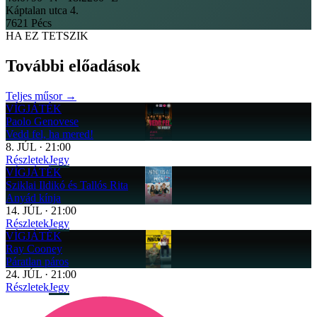
Káptalan utca 4.
7621 Pécs
HA EZ TETSZIK
További előadások
Teljes műsor →
VÍGJÁTÉK
Paolo Genovese
Vedd fel, ha mered!
8
.
JÚL
·
21:00
Részletek
Jegy
VÍGJÁTÉK
Sziklai Ildikó és Tallós Rita
Anyád kínja
14
.
JÚL
·
21:00
Részletek
Jegy
VÍGJÁTÉK
Ray Cooney
Páratlan páros
24
.
JÚL
·
21:00
Részletek
Jegy