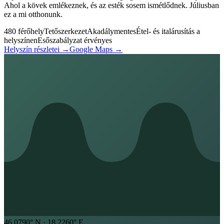
Ahol a kövek emlékeznek, és az esték sosem ismétlődnek. Júliusban
ez a mi otthonunk.
480 férőhely
Tetőszerkezet
Akadálymentes
Étel- és italárusítás a
helyszínen
Esőszabályzat érvényes
Helyszín részletei →
Google Maps →
46.0790
° N ·
18.2260
° E