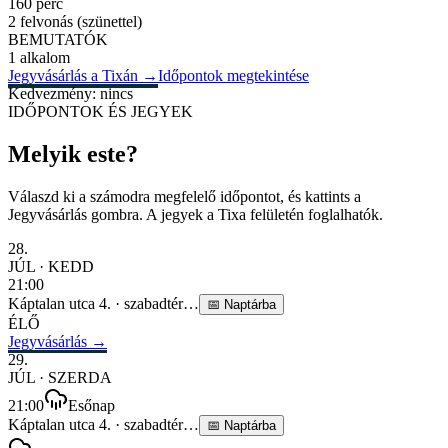
160 perc
2 felvonás (szünettel)
BEMUTATÓK
1 alkalom
Jegyvásárlás a Tixán
→
Időpontok megtekintése
Kedvezmény: nincs
IDŐPONTOK ÉS JEGYEK
Melyik este?
Válaszd ki a számodra megfelelő időpontot, és kattints a
Jegyvásárlás gombra. A jegyek a Tixa felületén foglalhatók.
28
.
JÚL
·
KEDD
21:00
Káptalan utca 4.
·
szabadtér
…
📅
Naptárba
ÉLŐ
Jegyvásárlás →
29
.
JÚL
·
SZERDA
21:00
Esőnap
Káptalan utca 4.
·
szabadtér
…
📅
Naptárba