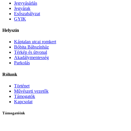
Jegyvásárlás
Jegyárak
Esőszabályzat
GYIK
Helyszín
Káptalan utcai romkert
Bóbita Bábszínház
Térkép és útvonal
Akadálymentesség
Parkolás
Rólunk
Történet
Művészeti vezetők
Támogatók
Kapcsolat
Támogatóink