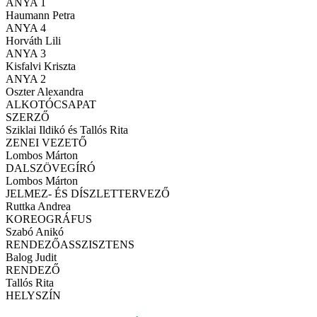
ANYA 1
Haumann Petra
ANYA 4
Horváth Lili
ANYA 3
Kisfalvi Kriszta
ANYA 2
Oszter Alexandra
ALKOTÓCSAPAT
SZERZŐ
Sziklai Ildikó és Tallós Rita
ZENEI VEZETŐ
Lombos Márton
DALSZÖVEGÍRÓ
Lombos Márton
JELMEZ- ÉS DÍSZLETTERVEZŐ
Ruttka Andrea
KOREOGRÁFUS
Szabó Anikó
RENDEZŐASSZISZTENS
Balog Judit
RENDEZŐ
Tallós Rita
HELYSZÍN