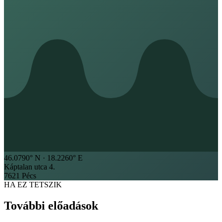
46.0790
° N ·
18.2260
° E
Káptalan utca 4.
7621 Pécs
HA EZ TETSZIK
További előadások