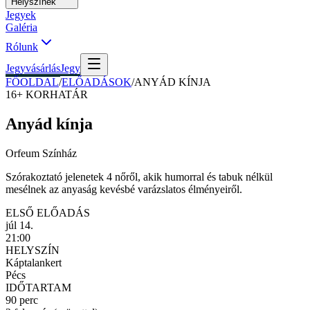
Helyszínek
Jegyek
Galéria
Rólunk
Jegyvásárlás
Jegy
FŐOLDAL
/
ELŐADÁSOK
/
ANYÁD KÍNJA
16+
KORHATÁR
Anyád kínja
Orfeum Színház
Szórakoztató jelenetek 4 nőről, akik humorral és tabuk nélkül
mesélnek az anyaság kevésbé varázslatos élményeiről.
ELSŐ ELŐADÁS
júl 14.
21:00
HELYSZÍN
Káptalankert
Pécs
IDŐTARTAM
90 perc