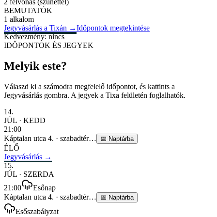
2 felvonás (szünettel)
BEMUTATÓK
1 alkalom
Jegyvásárlás a Tixán
→
Időpontok megtekintése
Kedvezmény: nincs
IDŐPONTOK ÉS JEGYEK
Melyik este?
Válaszd ki a számodra megfelelő időpontot, és kattints a
Jegyvásárlás gombra. A jegyek a Tixa felületén foglalhatók.
14
.
JÚL
·
KEDD
21:00
Káptalan utca 4.
·
szabadtér
…
📅
Naptárba
ÉLŐ
Jegyvásárlás →
15
.
JÚL
·
SZERDA
21:00
Esőnap
Káptalan utca 4.
·
szabadtér
…
📅
Naptárba
Esőszabályzat