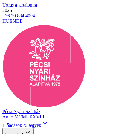
Ugrás a tartalomra
2026
+36 70 884 4004
HU
EN
DE
Pécsi Nyári Színház
Anno MCMLXXVIII
Előadások & Jegyek