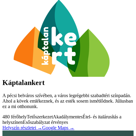
Káptalankert
A pécsi belváros szívében, a város legrégebbi szabadtéri színpadán.
Ahol a kövek emlékeznek, és az esték sosem ismétlődnek. Júliusban
ez a mi otthonunk.
480 férőhely
Tetőszerkezet
Akadálymentes
Étel- és italárusítás a
helyszínen
Esőszabályzat érvényes
Helyszín részletei →
Google Maps →