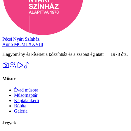
Pécsi Nyári Színház
Anno MCMLXXVIII
Hagyomány és kísérlet a kőszínház és a szabad ég alatt — 1978 óta.
Műsor
Évad műsora
Műsornaptár
Káptalankerti
Bóbita
Galéria
Jegyek