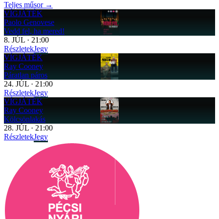
Teljes műsor →
VÍGJÁTÉK
Paolo Genovese
Vedd fel, ha mered!
8
.
JÚL
·
21:00
Részletek
Jegy
VÍGJÁTÉK
Ray Cooney
Páratlan páros
24
.
JÚL
·
21:00
Részletek
Jegy
VÍGJÁTÉK
Ray Cooney
Kölcsönlakás
28
.
JÚL
·
21:00
Részletek
Jegy