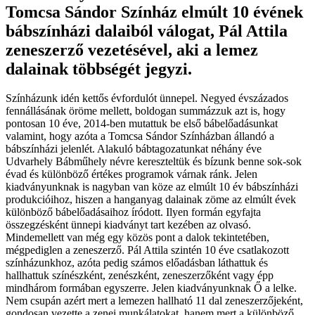
Tomcsa Sándor Színház elmúlt 10 évének
bábszínházi dalaiból válogat, Pál Attila
zeneszerző vezetésével, aki a lemez
dalainak többségét jegyzi
.
Színházunk idén kettős évfordulót ünnepel. Negyed évszázados
fennállásának öröme mellett, boldogan summázzuk azt is, hogy
pontosan 10 éve, 2014-ben mutattuk be első bábelőadásunkat
valamint, hogy azóta a Tomcsa Sándor Színházban állandó a
bábszínházi jelenlét. Alakuló bábtagozatunkat néhány éve
Udvarhely Bábműhely névre kereszteltük és bízunk benne sok-sok
évad és különböző értékes programok várnak ránk. Jelen
kiadványunknak is nagyban van köze az elmúlt 10 év bábszínházi
produkcióihoz, hiszen a hanganyag dalainak zöme az elmúlt évek
különböző bábelőadásaihoz íródott. Ilyen formán egyfajta
összegzésként ünnepi kiadványt tart kezében az olvasó.
Mindemellett van még egy közös pont a dalok tekintetében,
mégpediglen a zeneszerző. Pál Attila szintén 10 éve csatlakozott
színházunkhoz, azóta pedig számos előadásban láthattuk és
hallhattuk színészként, zenészként, zeneszerzőként vagy épp
mindhárom formában egyszerre. Jelen kiadványunknak Ő a lelke.
Nem csupán azért mert a lemezen hallható 11 dal zeneszerzőjeként,
gondosan vezette a zenei munkálatokat, hanem mert a különböző