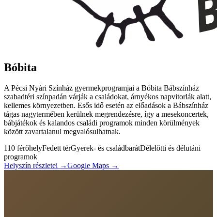
Bóbita
A Pécsi Nyári Színház gyermekprogramjai a Bóbita Bábszínház
szabadtéri színpadán várják a családokat, árnyékos napvitorlák alatt,
kellemes környezetben. Esős idő esetén az előadások a Bábszínház
tágas nagytermében kerülnek megrendezésre, így a mesekoncertek,
bábjátékok és kalandos családi programok minden körülmények
között zavartalanul megvalósulhatnak.
110 férőhely
Fedett tér
Gyerek- és családbarát
Délelőtti és délutáni
programok
Helyszín részletei →
Google Maps →