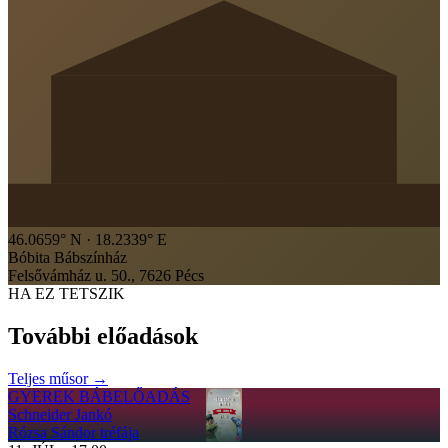
46.0659
° N ·
18.2339
° E
Bóbita Bábszínház
Felsővámház u. 50., 7626 Pécs
HA EZ TETSZIK
További előadások
Teljes műsor →
GYEREK BÁBELŐADÁS
Schneider Jankó
Rózsa Sándor tréfája