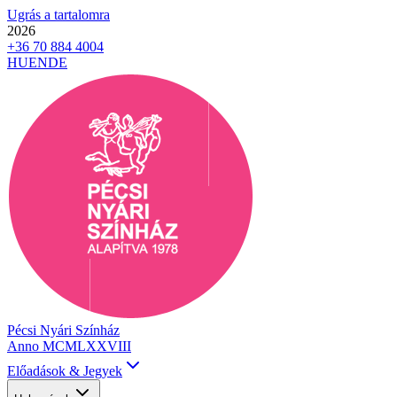
Ugrás a tartalomra
2026
+36 70 884 4004
HU
EN
DE
Pécsi Nyári Színház
Anno MCMLXXVIII
Előadások & Jegyek