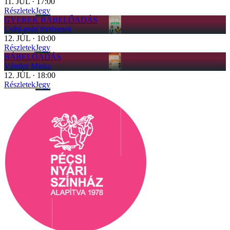
11
.
JÚL
·
17:00
Részletek
Jegy
GYEREK BÁBELŐADÁS
Csihi-puhi történetek
12
.
JÚL
·
10:00
Részletek
Jegy
BÁBELŐADÁS
Vándor Miska
12
.
JÚL
·
18:00
Részletek
Jegy