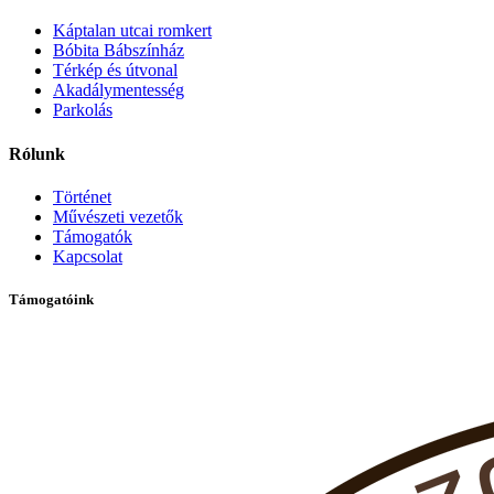
Káptalan utcai romkert
Bóbita Bábszínház
Térkép és útvonal
Akadálymentesség
Parkolás
Rólunk
Történet
Művészeti vezetők
Támogatók
Kapcsolat
Támogatóink