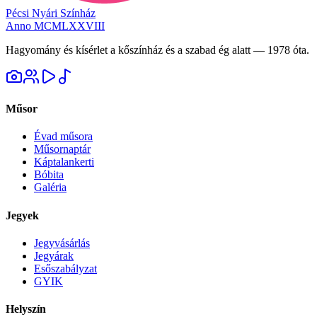
Pécsi Nyári Színház
Anno MCMLXXVIII
Hagyomány és kísérlet a kőszínház és a szabad ég alatt — 1978 óta.
Műsor
Évad műsora
Műsornaptár
Káptalankerti
Bóbita
Galéria
Jegyek
Jegyvásárlás
Jegyárak
Esőszabályzat
GYIK
Helyszín