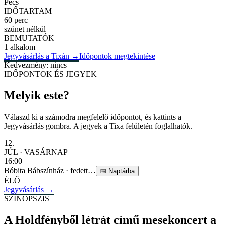
Pécs
IDŐTARTAM
60 perc
szünet nélkül
BEMUTATÓK
1 alkalom
Jegyvásárlás a Tixán
→
Időpontok megtekintése
Kedvezmény: nincs
IDŐPONTOK ÉS JEGYEK
Melyik este?
Válaszd ki a számodra megfelelő időpontot, és kattints a
Jegyvásárlás gombra. A jegyek a Tixa felületén foglalhatók.
12
.
JÚL
·
VASÁRNAP
16:00
Bóbita Bábszínház
·
fedett
…
📅
Naptárba
ÉLŐ
Jegyvásárlás →
SZINOPSZIS
A Holdfényből létrát című mesekoncert a