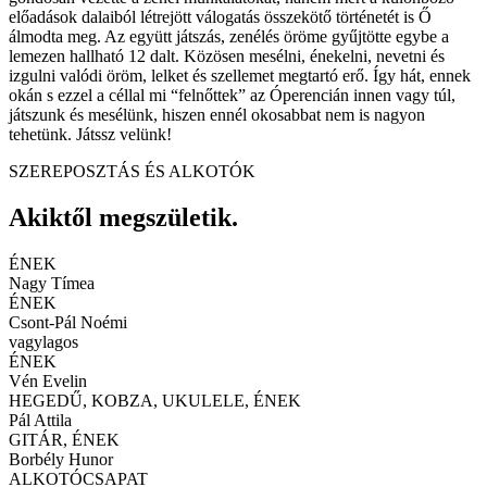
előadások dalaiból létrejött válogatás összekötő történetét is Ő
álmodta meg. Az együtt játszás, zenélés öröme gyűjtötte egybe a
lemezen hallható 12 dalt. Közösen mesélni, énekelni, nevetni és
izgulni valódi öröm, lelket és szellemet megtartó erő. Így hát, ennek
okán s ezzel a céllal mi “felnőttek” az Óperencián innen vagy túl,
játszunk és mesélünk, hiszen ennél okosabbat nem is nagyon
tehetünk. Játssz velünk!
SZEREPOSZTÁS ÉS ALKOTÓK
Akiktől megszületik.
ÉNEK
Nagy Tímea
ÉNEK
Csont-Pál Noémi
vagylagos
ÉNEK
Vén Evelin
HEGEDŰ, KOBZA, UKULELE, ÉNEK
Pál Attila
GITÁR, ÉNEK
Borbély Hunor
ALKOTÓCSAPAT