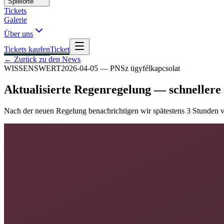
Spielorte
Tickets
Galerie
Über uns
Tickets kaufen
Ticket
← Zurück zu den News
WISSENSWERT
2026-04-05
—
PNSz ügyfélkapcsolat
Aktualisierte Regenregelung — schneller
Nach der neuen Regelung benachrichtigen wir spätestens 3 Stunden v