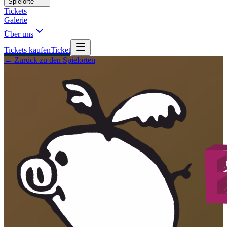
Spielorte
Tickets
Galerie
Über uns
Tickets kaufen
Ticket
← Zurück zu den Spielorten