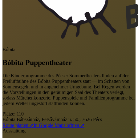
Bóbita
Bóbita Puppentheater
Die Kinderprogramme des Pécser Sommertheaters finden auf der
Freiluftbühne des Bóbita-Puppentheaters statt — im Schatten von
Sonnensegeln und in angenehmer Umgebung. Bei Regen werden
die Vorstellungen in den geräumigen Saal des Theaters verlegt,
sodass Märchenkonzerte, Puppenspiele und Familienprogramme bei
jedem Wetter ungestört stattfinden können.
Plätze
:
110
Bóbita Bábszínház, Felsővámház u. 50., 7626 Pécs
Route planen ↗
In Google Maps öffnen ↗
Ausstattung