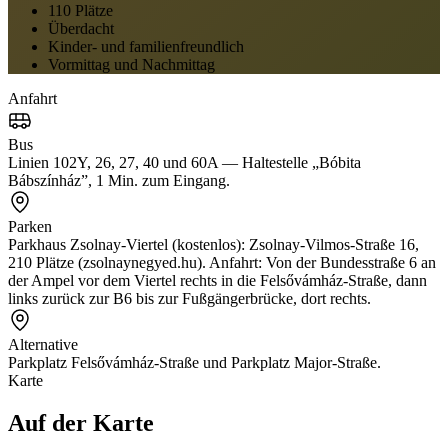
110 Plätze
Überdacht
Kinder- und familienfreundlich
Vormittag und Nachmittag
Anfahrt
Bus
Linien 102Y, 26, 27, 40 und 60A — Haltestelle „Bóbita
Bábszínház”, 1 Min. zum Eingang.
Parken
Parkhaus Zsolnay-Viertel (kostenlos): Zsolnay-Vilmos-Straße 16,
210 Plätze (zsolnaynegyed.hu). Anfahrt: Von der Bundesstraße 6 an
der Ampel vor dem Viertel rechts in die Felsővámház-Straße, dann
links zurück zur B6 bis zur Fußgängerbrücke, dort rechts.
Alternative
Parkplatz Felsővámház-Straße und Parkplatz Major-Straße.
Karte
Auf der Karte