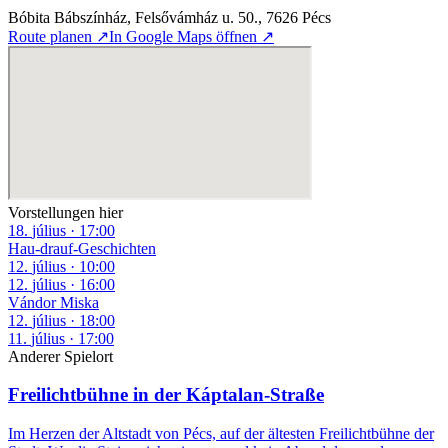
Bóbita Bábszínház, Felsővámház u. 50., 7626 Pécs
Route planen ↗
In Google Maps öffnen ↗
Vorstellungen hier
18
.
július
·
17:00
Hau-drauf-Geschichten
12
.
július
·
10:00
12
.
július
·
16:00
Vándor Miska
12
.
július
·
18:00
11
.
július
·
17:00
Anderer Spielort
Freilichtbühne in der Káptalan-Straße
Im Herzen der Altstadt von Pécs, auf der ältesten Freilichtbühne der