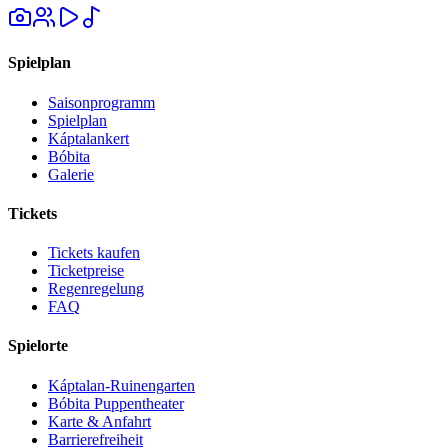
Spielplan
Saisonprogramm
Spielplan
Káptalankert
Bóbita
Galerie
Tickets
Tickets kaufen
Ticketpreise
Regenregelung
FAQ
Spielorte
Káptalan-Ruinengarten
Bóbita Puppentheater
Karte & Anfahrt
Barrierefreiheit