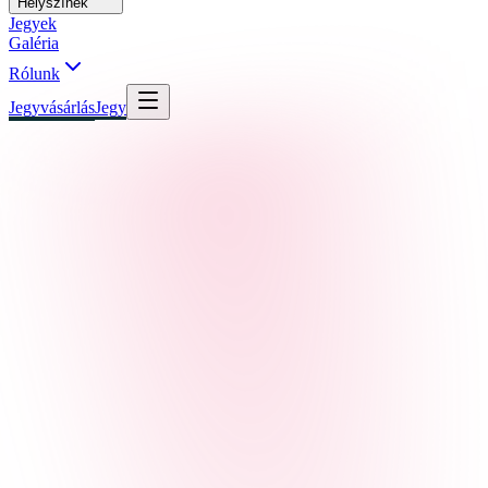
Helyszínek
Jegyek
Galéria
Rólunk
Jegyvásárlás
Jegy