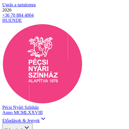
Ugrás a tartalomra
2026
+36 70 884 4004
HU
EN
DE
Pécsi Nyári Színház
Anno MCMLXXVIII
Előadások & Jegyek