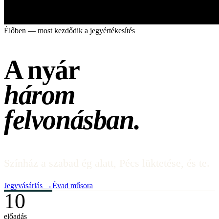
Élőben — most kezdődik a jegyértékesítés
A nyár
három
felvonásban.
Színház a szabad ég alatt, Pécs lüktetése, és te.
Jegyvásárlás
→
Évad műsora
10
előadás